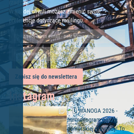
rzadziej.
W każdej chwili możesz zmienić swoje
preferencje dotyczące mailingu.
Zapisz się do newslettera
Instagram