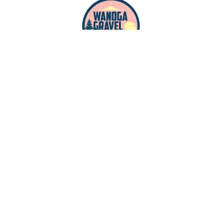
Newsletter Wanogi
Bądź na bieżąco z aktualnościami
Rezerwatu Przygody i Wanogi.
Wiadomości wysyłamy raz na dwa tygodnie
lub rzadziej.
W każdej chwili możesz zmienić swoje
preferencje dotyczące mailingu.