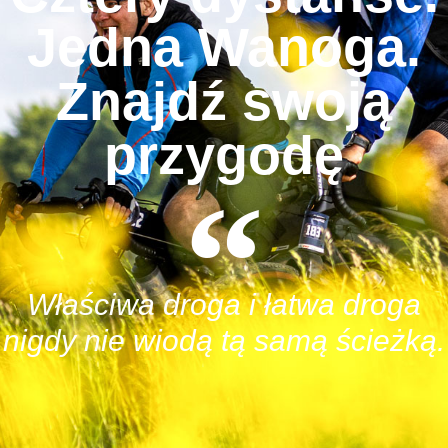
Jedna Wanoga.
Znajdź swoją
przygodę
Właściwa droga i łatwa droga
nigdy nie wiodą tą samą ścieżką.