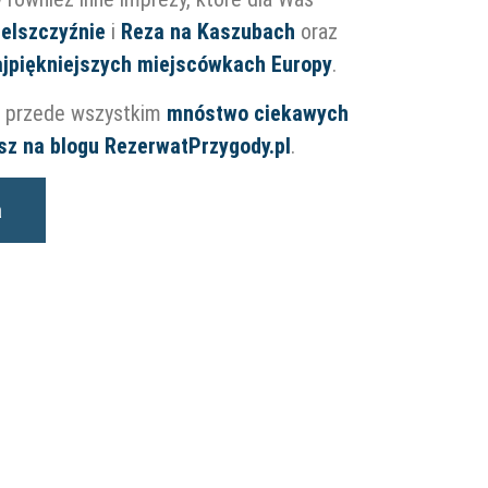
belszczyźnie
i
Reza na Kaszubach
oraz
ajpiękniejszych miejscówkach Europy
.
le przede wszystkim
mnóstwo ciekawych
iesz na blogu RezerwatPrzygody.pl
.
a
m