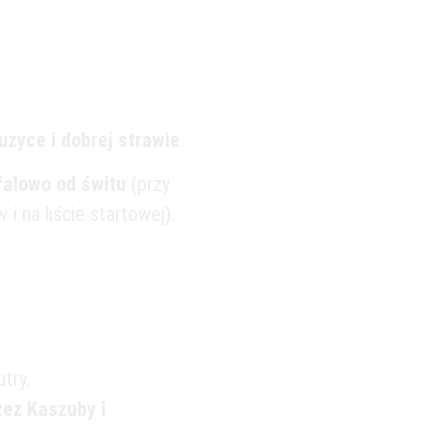
ło!
zyce i dobrej strawie
.
falowo od świtu
(przy
i na liście startowej).
try.
ez Kaszuby i