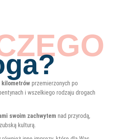
CZEGO
oga?
 kilometrów
przemierzonych po
pentynach i wszelkiego rodzaju drogach
Wami swoim zachwytem
nad przyrodą,
zubską kulturą.
również inne imprezy, które dla Was