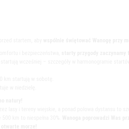
ie się dzia
przed startem, aby
wspólnie świętować Wanogę przy mu
omfortu i bezpieczeństwa,
starty przygody zaczynamy 
startują wcześniej – szczegóły w harmonogramie startów 
0 km startują w sobotę.
uje w niedzielę.
o natury!
zez lasy i tereny wiejskie, a ponad połowa dystansu to szu
ie 500 km to niespełna 30%.
Wanoga poprowadzi Was prz
 otwarte morze!