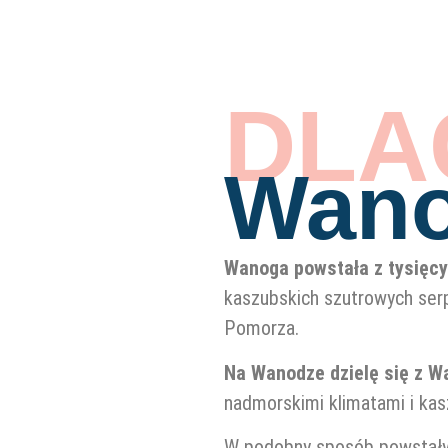
DLA
Wan
Wanoga powstała z tysięcy
kaszubskich szutrowych ser
Pomorza.
Na Wanodze dzielę się z 
nadmorskimi klimatami i kas
W podobny sposób powstały 