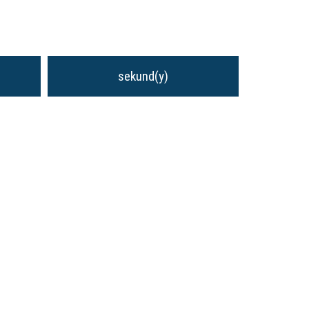
sekund(y)
BE
ilm o