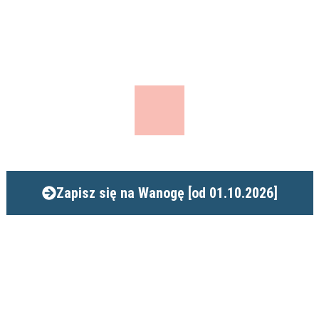
Wanodze
Zapisz się na Wanogę [od 01.10.2026]