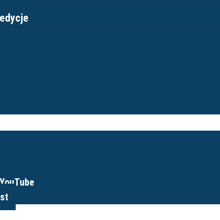
edycje
erwatu
 YouTube
st