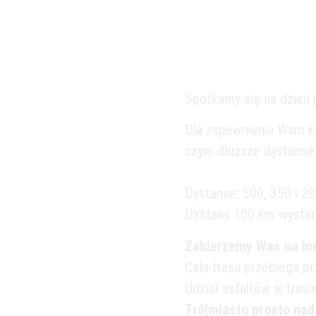
będz
Spotkamy się na dzień 
Dla zapewnienia Wam k
czym dłuższe dystanse 
Dystanse: 500, 350 i 20
DYstans 100 km wystart
Zabierzemy Was na łon
Cała trasa przebiega pr
Udział asfaltów w tras
Trójmiasto prosto nad