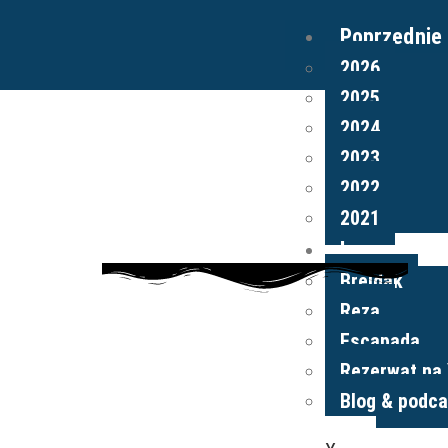
Poprzednie 
2026
2025
Home
2024
2023
2022
2021
Inne od Rez
Brejdak
Reza
Escapada
Rezerwat na
Blog & podca