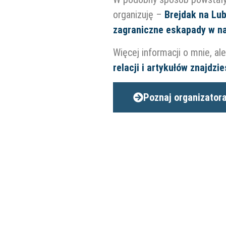
organizuję –
Brejdak na Lu
zagraniczne eskapady w n
Więcej informacji o mnie, a
relacji i artykułów znajdz
Poznaj organizator
o ta